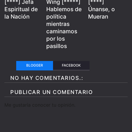
[****] Jefa
Wing [*****]
[****]
Espiritual de
Hablemos de
Únanse, o
la Nación
política
Mueran
mientras
caminamos
por los
pasillos
BLOGGER
FACEBOOK
NO HAY COMENTARIOS.:
PUBLICAR UN COMENTARIO
Me gustaría conocer tu opinión.