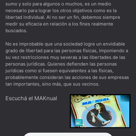
sumo y solo para algunos o muchos, es un medio
miembro del Kiss Army
necesario para lograr los otros objetivos como es la
libertad individual. Al no ser un fin, debemos siempre
The Peripheral [*****] De los creadores de Westworld
medir su eficacia en relación a los fines realmente
The Old Man [****] Quiero envejecer como Jeff Bridges
buscados.
DogMan [****]Besson que ladra no muerde
No es improbable que una sociedad logre un envidiable
grado de libertad para las personas físicas, imponiendo a
su vez restricciones muy severas a las libertades de las
personas jurídicas. Quienes defienden las personas
jurídicas como si fuesen equivalentes a las físicas,
probablemente consideran las acciones de sus empresas
tan importantes, sino más, que sus vecinos.
Escuchá el MAKnual