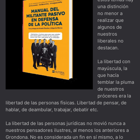
Santa Evita [****] Jefa Espiritual de la Nación
una distinción
no menor a
1883Donde caiga la flecha...
realizar que
1923Yellowstone pero con Harrison Ford al frente
algunos de
nuestros
Argentina, 1985 [****] Indispensable verla junto a una o
liberales no
destacan.
un testigo de la época
El Gerente [***] Este año te quiero ver...
La libertad con
mayúscula, la
The Bear [***] Ambiente laboral al horno
que hacía
temblar la pluma
The West Wing [*****] Hablemos de política mientras
de nuestros
caminamos por los pasillos
próceres era la
libertad de las personas físicas. Libertad de pensar, de
Dimension 404 [***] Para los nostálgicos de La
hablar, de deambular, trabajar, debatir etc.
Dimensión Desconocida
La libertad de las personas jurídicas no movió nunca a
The Playlist [****] Spotify desde todo punto de vista
nuestros pensadores ilustres, al menos los anteriores a
Grondona. No es considerada un fin en sí mismo, a lo
Biography: KISStory [****] Imperdible para cualquier