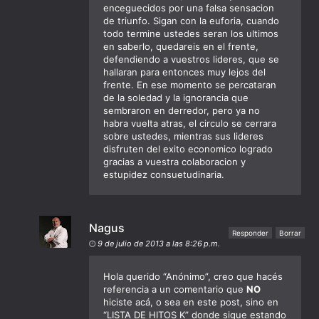
enceguecidos por una falsa sensacion
de triunfo. Sigan con la euforia, cuando
todo termine ustedes seran los ultimos
en saberlo, quedareis en el frente,
defendiendo a vuestros lideres, que se
hallaran para entonces muy lejos del
frente. En ese momento se percataran
de la soledad y la ignorancia que
sembraron en derredor, pero ya no
habra vuelta atras, el circulo se cerrara
sobre ustedes, mientras sus lideres
disfruten del exito economico logrado
gracias a vuestra colaboracion y
estupidez consuetudinaria.
Nagus
Responder
Borrar
9 de julio de 2013 a las 8:26 p.m.
Hola querido “Anónimo”, creo que hacés
referencia a un comentario que
NO
hiciste acá, o sea en este post, sino en
“LISTA DE HITOS K” donde sigue estando