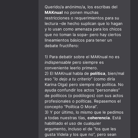
Querido/a anónimo/a, los escribas del
MAKnual
no ponen muchas
restricciones o requerimientos para su
lectura –de hecho suplican que lo hagan
y lo usan como amenaza para los chicos
que no toman la sopa– pero hay ciertos
lineamientos básicos para tener un
debate fructífero:
1) Para debatir sobre el MAKnual no es
indispensable
pero siempre es
conveniente leerlo primero.
2) El MAKnual habla de
política
, bien/mal
eso “
lo dejo a tu criterio
” (como diría
Karina Olga) pero siempre de política. No
ayuda confundir los actos “personales”
de políticos (o podólogos) con sus actos
profesionales o políticas. Repasemos el
concepto “
Política O Moral
”.
3) Y por último, lo mismo que le pedimos
a todas nuestras tías,
coherencia
. Está
habilitado el uso de cualquier
argumento, incluso el de “los que les
gusta Videla y los que no”, pero sean