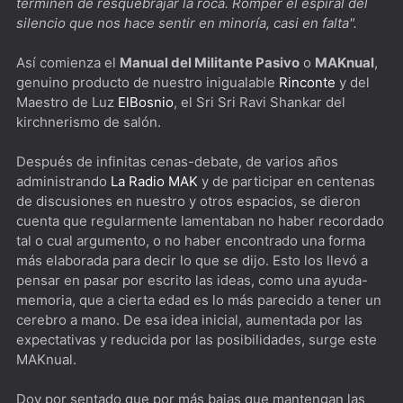
terminen de resquebrajar la roca. Romper el espiral del
silencio que nos hace sentir en minoría, casi en falta".
miembro del Kiss Army
The Peripheral [*****] De los creadores de Westworld
Así comienza el
Manual del Militante Pasivo
o
MAKnual
,
genuino producto de nuestro inigualable
Rinconte
y del
The Old Man [****] Quiero envejecer como Jeff Bridges
Maestro de Luz
ElBosnio
, el Sri Sri Ravi Shankar del
DogMan [****]Besson que ladra no muerde
kirchnerismo de salón.
Después de infinitas cenas-debate, de varios años
administrando
La Radio MAK
y de participar en centenas
de discusiones en nuestro y otros espacios, se dieron
cuenta que regularmente lamentaban no haber recordado
tal o cual argumento, o no haber encontrado una forma
más elaborada para decir lo que se dijo. Esto los llevó a
pensar en pasar por escrito las ideas, como una ayuda-
memoria, que a cierta edad es lo más parecido a tener un
cerebro a mano. De esa idea inicial, aumentada por las
expectativas y reducida por las posibilidades, surge este
MAKnual.
Doy por sentado que por más bajas que mantengan las