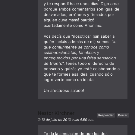
y te respondí hace unos días. Digo
creo
porque ambos comentarios son igual de
desvariados, erróneos y firmados por
alguien cuya mamá bautizó
acertadamente como Anónimo.
Vos decís que “nosotros” (sin saber a
quién incluís además de mi) somos: “
lo
que comunmente se conoce como
colaboracionistas, fanaticos y
enceguecidos por una falsa sensacion
de triunfo
”, tenés todo el derecho de
pensarlo y quizás yo esté colaborando a
que te formes esa idea, cuando sólo
logro verte como un idiota.
Un afectuoso saludo!
Nestor Kirchner
Responder
Borrar
10 de julio de 2013 a las 4:50 a.m.
Te da la sensacion de que los dos