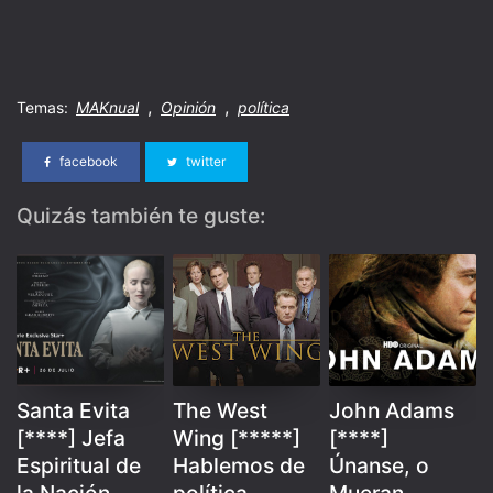
,
,
Temas:
MAKnual
Opinión
política
facebook
twitter
Quizás también te guste:
Santa Evita
The West
John Adams
[****] Jefa
Wing [*****]
[****]
Espiritual de
Hablemos de
Únanse, o
la Nación
política
Mueran