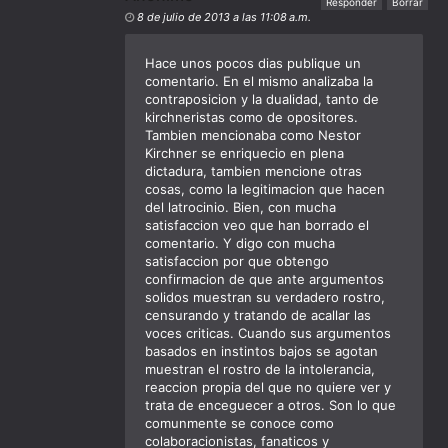
Responder
Borrar
8 de julio de 2013 a las 11:08 a.m.
Hace unos pocos dias publique un
comentario. En el mismo analizaba la
contraposicion y la dualidad, tanto de
kirchneristas como de opositores.
Tambien mencionaba como Nestor
Kirchner se enriquecio en plena
dictadura, tambien mencione otras
cosas, como la legitimacion que hacen
del latrocinio. Bien, con mucha
satisfaccion veo que han borrado el
comentario. Y digo con mucha
satisfaccion por que obtengo
confirmacion de que ante argumentos
solidos muestran su verdadero rostro,
censurando y tratando de acallar las
voces criticas. Cuando sus argumentos
basados en instintos bajos se agotan
muestran el rostro de la intolerancia,
reaccion propia del que no quiere ver y
trata de enceguecer a otros. Son lo que
comunmente se conoce como
colaboracionistas, fanaticos y