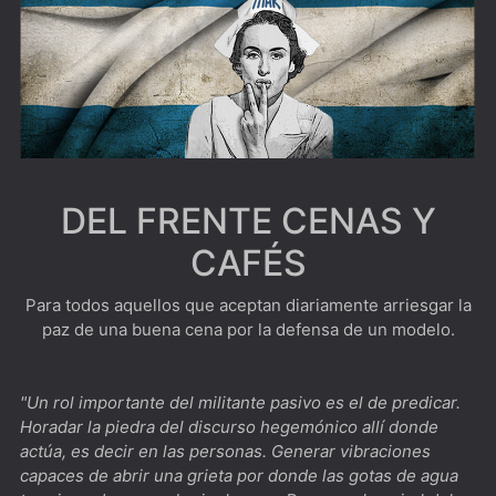
Santa Evita [****] Jefa Espiritual de la Nación
1883Donde caiga la flecha...
1923Yellowstone pero con Harrison Ford al frente
Argentina, 1985 [****] Indispensable verla junto a una o
un testigo de la época
DEL FRENTE CENAS Y
El Gerente [***] Este año te quiero ver...
CAFÉS
The Bear [***] Ambiente laboral al horno
The West Wing [*****] Hablemos de política mientras
Para todos aquellos que aceptan diariamente arriesgar la
paz de una buena cena por la defensa de un modelo.
caminamos por los pasillos
Dimension 404 [***] Para los nostálgicos de La
"Un rol importante del militante pasivo es el de predicar.
Dimensión Desconocida
Horadar la piedra del discurso hegemónico allí donde
The Playlist [****] Spotify desde todo punto de vista
actúa, es decir en las personas. Generar vibraciones
capaces de abrir una grieta por donde las gotas de agua
Biography: KISStory [****] Imperdible para cualquier