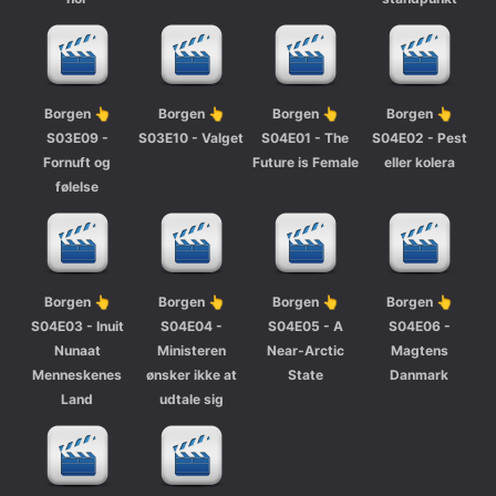
Borgen 👆
Borgen 👆
Borgen 👆
Borgen 👆
S03E09 -
S03E10 - Valget
S04E01 - The
S04E02 - Pest
Fornuft og
Future is Female
eller kolera
følelse
Borgen 👆
Borgen 👆
Borgen 👆
Borgen 👆
S04E03 - Inuit
S04E04 -
S04E05 - A
S04E06 -
Nunaat
Ministeren
Near-Arctic
Magtens
Menneskenes
ønsker ikke at
State
Danmark
Land
udtale sig