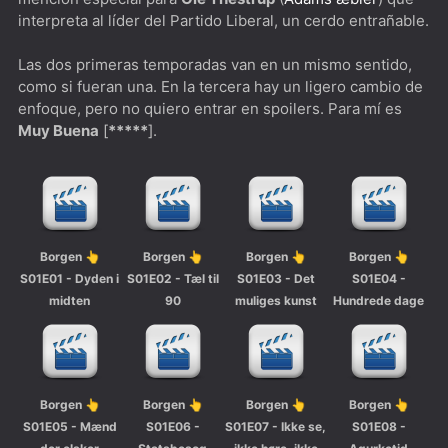
interpreta al líder del Partido Liberal, un cerdo entrañable.
Las dos primeras temporadas van en un mismo sentido,
como si fueran una. En la tercera hay un ligero cambio de
enfoque, pero no quiero entrar en spoilers. Para mí es
Muy Buena
[
*****
].
Borgen 👆
Borgen 👆
Borgen 👆
Borgen 👆
S01E01 - Dyden i
S01E02 - Tæl til
S01E03 - Det
S01E04 -
midten
90
muliges kunst
Hundrede dage
Borgen 👆
Borgen 👆
Borgen 👆
Borgen 👆
S01E05 - Mænd
S01E06 -
S01E07 - Ikke se,
S01E08 -