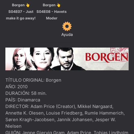
Borgen 👆
Borgen 👆
S04E07 - Just
S04E08 - Havets
make it go away!
Moder
Ayuda
TÍTULO ORIGINAL: Borgen
AÑO: 2010
DURACIÓN: 58 min.
PAÍS: Dinamarca
DIRECTOR: Adam Price (Creator), Mikkel Nørgaard,
Annette K. Olesen, Louise Friedberg, Rumle Hammerich,
Søren Kragh-Jacobsen, Jannik Johansen, Jesper W.
Nielsen
GUIÓN: Jeppe Gjervig Gram, Adam Price, Tobias Lindholm