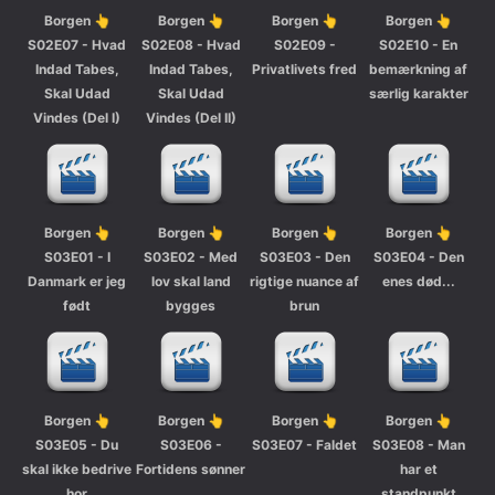
Borgen 👆
Borgen 👆
Borgen 👆
Borgen 👆
S02E07 - Hvad
S02E08 - Hvad
S02E09 -
S02E10 - En
Indad Tabes,
Indad Tabes,
Privatlivets fred
bemærkning af
Skal Udad
Skal Udad
særlig karakter
Vindes (Del I)
Vindes (Del II)
Borgen 👆
Borgen 👆
Borgen 👆
Borgen 👆
S03E01 - I
S03E02 - Med
S03E03 - Den
S03E04 - Den
Danmark er jeg
lov skal land
rigtige nuance af
enes død...
født
bygges
brun
Borgen 👆
Borgen 👆
Borgen 👆
Borgen 👆
S03E05 - Du
S03E06 -
S03E07 - Faldet
S03E08 - Man
skal ikke bedrive
Fortidens sønner
har et
hor
standpunkt