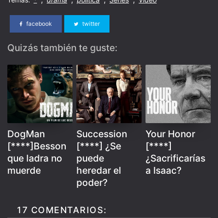
facebook
twitter
Quizás también te guste:
DogMan
Succession
Your Honor
[****]Besson
[****] ¿Se
[****]
que ladra no
puede
¿Sacrificarías
muerde
heredar el
a Isaac?
poder?
17 COMENTARIOS: