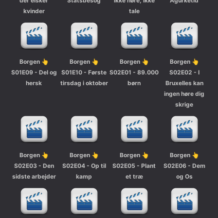
der elsker
Statsbesog
ikke høre, ikke
Agurketid
kvinder
tale
Borgen 👆
Borgen 👆
Borgen 👆
Borgen 👆
S01E09 - Del og
S01E10 - Første
S02E01 - 89.000
S02E02 - I
hersk
tirsdag i oktober
børn
Bruxelles kan
ingen høre dig
skrige
Borgen 👆
Borgen 👆
Borgen 👆
Borgen 👆
S02E03 - Den
S02E04 - Op til
S02E05 - Plant
S02E06 - Dem
sidste arbejder
kamp
et træ
og Os