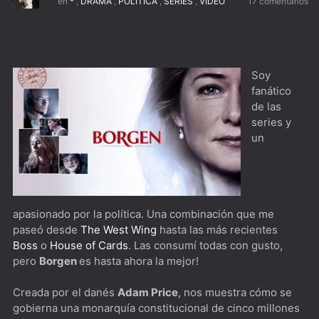
en
*
,
DRAMA
,
POLÍTICA
,
SERIES
,
VIDEO
17 comentarios
1883Donde caiga la flecha...
1923Yellowstone pero con Harrison Ford al frente
Argentina, 1985 [****] Indispensable verla junto a una o
Soy
un testigo de la época
fanático
de las
El Gerente [***] Este año te quiero ver...
series y
The Bear [***] Ambiente laboral al horno
un
The West Wing [*****] Hablemos de política mientras
caminamos por los pasillos
Dimension 404 [***] Para los nostálgicos de La
apasionado por la política. Una combinación que me
paseó desde
The West Wing
hasta las más recientes
Dimensión Desconocida
Boss
o
House of Cards
. Las consumí todas con gusto,
pero
Borgen
es hasta ahora la mejor!
The Playlist [****] Spotify desde todo punto de vista
Biography: KISStory [****] Imperdible para cualquier
Creada por el danés
Adam Price
, nos muestra cómo se
gobierna una monarquía constitucional de cinco millones
miembro del Kiss Army