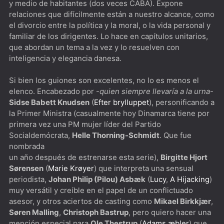
y medio de habitantes (dos veces CABA). Expone
The Peripheral [*****] De los creadores de Westworld
relaciones que difícilmente están a nuestro alcance, como
el divorcio entre la política y la moral, o la vida personal y
The Old Man [****] Quiero envejecer como Jeff Bridges
familiar de los dirigentes. Lo hace en capítulos unitarios,
que abordan un tema a la vez y lo resuelven con
DogMan [****]Besson que ladra no muerde
inteligencia y elegancia danesa.
Succession [****] ¿Se puede heredar el poder?
Si bien los guiones son excelentes, no lo es menos el
elenco. Encabezado por -
quien siempre llevaría a la urna
-
Sidse Babett Knudsen
(
Efter brylluppet
), personificando a
la Primer Ministra (casualmente hoy Dinamarca tiene por
primera vez una PM mujer líder del Partido
Socialdemócrata,
Helle Thorning-Schmidt
. Que fue
nombrada
un año después de estrenarse esta serie),
Birgitte Hjort
Sørensen
(
Marie Krøyer
) que interpreta una sensual
periodista,
Johan Philip (Pilou) Asbæk
(
Lucy
,
A Hijacking
)
muy versátil y creíble en el papel de un conflictuado
asesor, y otros aciertos de casting como
Mikael Birkkjær
,
Søren Malling
,
Christoph Bastrup
, pero quiero hacer una
mención especial para
Ole Thestrup
(
Adams æbler
) que