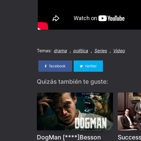
,
,
,
Temas:
drama
política
Series
Video
facebook
twitter
Quizás también te guste:
DogMan [****]Besson
Success