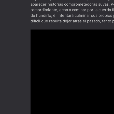
aparecer historias comprometedoras suyas, Pet
remordimiento, echa a caminar por la cuerda flo
de hundirlo, él intentará culminar sus propios
difícil que resulta dejar atrás el pasado, tant