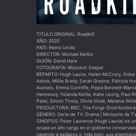
TÍTULO ORIGINAL: Roadkill
AÑO: 2020
PAÍS: Reino Unido
DIRECTOR: Michael Keillor
GUIÓN: David Hare
FOTOGRAFÍA: Wojciech Szepel
REPARTO: Hugh Laurie, Helen McCrory, Sidse 
Ashok, Millie Brady, Sarah Greene, Patricia H
Ikumelo, Emma Cunniffe, Pippa Bennett-Warner
Hennessy, Yolanda Kettle, Katie Leung, Paul R
Patel, Simon Thorp, Olivia Vinall, Melanie Wil
PRODUCTORA: BBC, The Forge (Distribuidora
GÉNERO: Serie de TV. Drama | Miniserie de TV.
SINOPSIS: Peter Laurence (Hugh Laurie) es un 
ocupa un alto cargo en el gobierno conservado
cayendo a pedazos o, más bien, sus enemigos