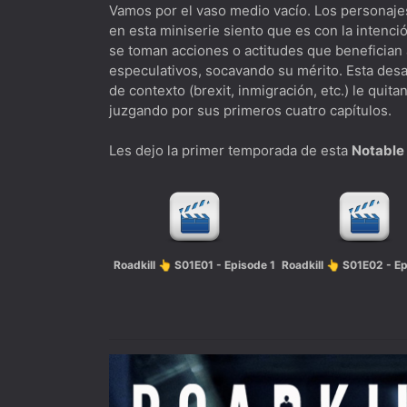
Vamos por el vaso medio vacío. Los personajes
en esta miniserie siento que es con la intenci
se toman acciones o actitudes que benefician
especulativos, socavando su mérito. Esta desap
de contexto (brexit, inmigración, etc.) le quit
juzgando por sus primeros cuatro capítulos.
Les dejo la primer temporada de esta
Notable
Roadkill 👆 S01E01 - Episode 1
Roadkill 👆 S01E02 - E