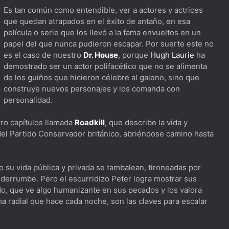
Es tan común como entendible, ver a actores y actrices
.
que quedan atrapados en el éxito de antaño, en esa
película o serie que los llevó a la fama envueltos en un
papel del que nunca pudieron escapar. Por suerte este no
ica mientras caminamos por los pasillos
es el caso de nuestro
Dr. House
, porque
Hugh Laurie
ha
demostrado ser un actor polifacético que no se alimenta
os de La Dimensión Desconocida
de los guiños que hicieron célebre al galeno, sino que
unto de vista
construye nuevos personajes y los comanda con
personalidad.
ra cualquier miembro del Kiss Army
 de Westworld
tro capítulos llamada
Roadkill
, que describe la vida y
 del Partido Conservador británico, abriéndose camino hasta
mo Jeff Bridges
rde
 su vida pública y privada se tambalean, tironeadas por
 derrumbe. Pero el escurridizo Peter logra mostrar sus
do, que ve algo humanizante en sus pecados y los valora
a radial que hace cada noche, son las claves para escalar