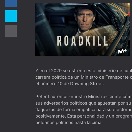
El Gerente [***] Este año te quiero ver..
The Bear [***] Ambiente laboral al horno
The West Wing [*****] Hablemos de polít
Dimension 404 [***] Para los nostálgic
The Playlist [****] Spotify desde todo p
Biography: KISStory [****] Imperdible pa
The Peripheral [*****] De los creadores
Y en el 2020 se estrenó esta miniserie de cua
carrera política de un Ministro de Transporte
The Old Man [****] Quiero envejecer co
el número 10 de Downing Street.
DogMan [****]Besson que ladra no mue
Peter Laurence -nuestro Ministro- siente cómo
sus adversarios políticos que apuestan por su
flaquezas de forma empática para su electora
positivamente. Esta personalidad y un program
peldaños políticos hasta la cima.