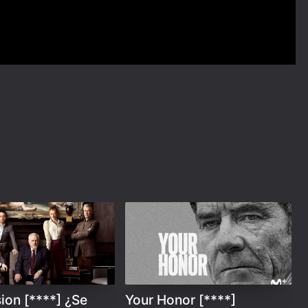
ion [****] ¿Se
Your Honor [****]