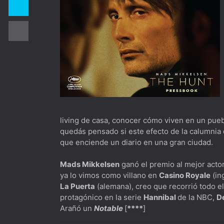
El Gerente [***] Este año te quiero ver..
The Bear [***] Ambiente laboral al horno
The West Wing [*****] Hablemos de polít
Dimension 404 [***] Para los nostálgic
The Playlist [****] Spotify desde todo p
Biography: KISStory [****] Imperdible pa
The Peripheral [*****] De los creadores
living de casa, conocer cómo viven en un pueb
quedás pensado si este efecto de la calumnia 
The Old Man [****] Quiero envejecer co
que enciende un diario en una gran ciudad.
DogMan [****]Besson que ladra no mue
Mads Mikkelsen
ganó el premio al mejor acto
ya lo vimos como villano en
Casino Royale
(in
La Puerta
(alemana), creo que recorrió todo el
protagónico en la serie
Hannibal
de la NBC,
D
Arañó un
Notable
[
****
]