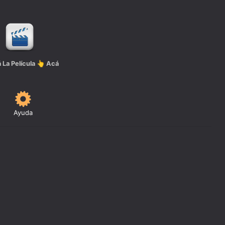
á La Película 👆 Acá
Ayuda