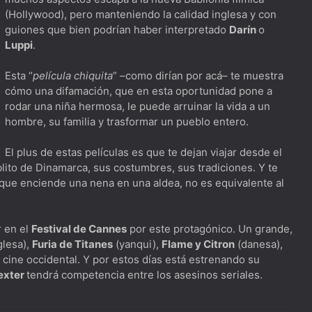
(Hollywood), pero manteniendo la calidad inglesa y con
.
guiones que bien podrían haber interpretado
Darín
o
Luppi
.
ica mientras caminamos por los pasillos
Esta “
película chiquita
” –como dirían por acá– te muestra
os de La Dimensión Desconocida
cómo una difamación, que en esta oportunidad pone a
rodar una niña hermosa, le puede arruinar la vida a un
unto de vista
hombre, su familia y trasformar un pueblo entero.
ra cualquier miembro del Kiss Army
El plus de estas películas es que te dejan viajar desde el
 de Westworld
lito de Dinamarca, sus costumbres, sus tradiciones. Y te
que enciende una nena en una aldea, no es equivalente al
mo Jeff Bridges
rde
r en el
Festival de Cannes
por este protagónico. Un grande,
glesa),
Furia de Titanes
(yanqui),
Flame y Citron
(danesa),
 cine occidental. Y por estos días está estrenando su
exter
tendrá competencia entre los asesinos seriales.