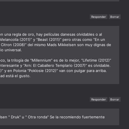
Responder
Borrar
n una regla de oro, hay películas danesas olvidables o al
elancolía (2011)” y “Beast (2011)” pero otras como “En un
 Citron (2008)” del mismo Mads Mikkelsen son muy dignas de
io universal.
co, la trilogía de “Millennium” es de lo mejor, “Lifetime (2012)”
interesante y “Arn: El Caballero Templario (2007)” es olvidable.
 y en Polonia “Poklosie (2012)” van con pulgar para arriba.
ad está el gusto.
Responder
Borrar
lsen " Druk" u " Otra ronda" Se la recomiendo fuertemente