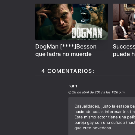
DogMan [****]Besson
Success
que ladra no muerde
puede h
4 COMENTARIOS:
ram
28 de abril de 2013 a las 1:26 p.m.
Casualidades, justo la estaba ba
haciendo cosas interesantes (má
Este mismo actor tiene una pelí
pareja gay con una cuñada (hast
que creo novedosa.