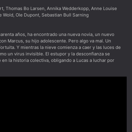
t, Thomas Bo Larsen, Annika Wedderkopp, Anne Louise
e Wold, Ole Dupont, Sebastian Bull Sarning
 cuarenta años, ha encontrado una nueva novia, un nuevo
 con Marcus, su hijo adolescente. Pero algo va mal. Un
ortuita. Y mientras la nieve comienza a caer y las luces de
mo un virus invisible. El estupor y la desconfianza se
 la historia colectiva, obligando a Lucas a luchar por