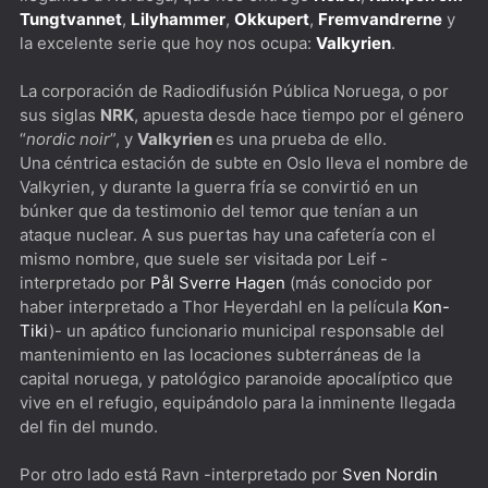
Tungtvannet
,
Lilyhammer
,
Okkupert
,
Fremvandrerne
y
The Peripheral [*****] De los creadores de Westworld
la excelente serie que hoy nos ocupa:
Valkyrien
.
The Old Man [****] Quiero envejecer como Jeff Bridges
La corporación de Radiodifusión Pública Noruega, o por
DogMan [****]Besson que ladra no muerde
sus siglas
NRK
, apuesta desde hace tiempo por el género
“
nordic noir
”, y
Valkyrien
es una prueba de ello.
Succession [****] ¿Se puede heredar el poder?
Una céntrica estación de subte en Oslo lleva el nombre de
Valkyrien, y durante la guerra fría se convirtió en un
búnker que da testimonio del temor que tenían a un
ataque nuclear. A sus puertas hay una cafetería con el
mismo nombre, que suele ser visitada por Leif -
interpretado por
Pål Sverre Hagen
(más conocido por
haber interpretado a Thor Heyerdahl en la película
Kon-
Tiki
)- un apático funcionario municipal responsable del
mantenimiento en las locaciones subterráneas de la
capital noruega, y patológico paranoide apocalíptico que
vive en el refugio, equipándolo para la inminente llegada
del fin del mundo.
Por otro lado está Ravn -interpretado por
Sven Nordin