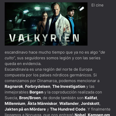
1883Donde caiga la flecha...
El cine
1923Yellowstone pero con Harrison Ford al frente
Argentina, 1985 [****] Indispensable verla junto a una o
un testigo de la época
El Gerente [***] Este año te quiero ver...
The Bear [***] Ambiente laboral al horno
escandinavo hace mucho tiempo que ya no es algo “
de
culto
”, sus seguidores somos legión y con las series
The West Wing [*****] Hablemos de política mientras
queda en evidencia.
caminamos por los pasillos
Escandinavia es una región del norte de Europa
compuesta por los países nórdicos germánicos. Si
Dimension 404 [***] Para los nostálgicos de La
comenzamos por Dinamarca, podemos mencionar a
Dimensión Desconocida
Ragnarok
,
Forbrydelsen
,
The Investigation
y las
inmejorables
Borgen
y la coproducción realizada con
The Playlist [****] Spotify desde todo punto de vista
Suecia,
Bron/Broen
, de donde también son
Kalifat
,
Millennium
,
Äkta Människor
,
Wallander
,
Jordskott
,
Biography: KISStory [****] Imperdible para cualquier
Jakten på en Mördare
y
The Hundred Code
. Y finalmente
miembro del Kiss Army
llegamos a Noruega, que nos entregó
Nobel
,
Kampen om