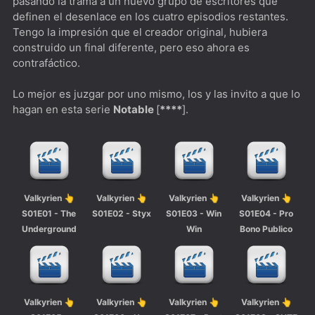
pasando la trama a un nuevo grupo de escritores que
definen el desenlace en los cuatro episodios restantes.
Tengo la impresión que el creador original, hubiera
construido un final diferente, pero eso ahora es
contrafáctico.
Lo mejor es juzgar por uno mismo, los y las invito a que lo
hagan en esta serie
Notable
[
****
].
Valkyrien 👆
Valkyrien 👆
Valkyrien 👆
Valkyrien 👆
S01E01 - The
S01E02 - Styx
S01E03 - Win
S01E04 - Pro
Underground
Win
Bono Publico
Valkyrien 👆
Valkyrien 👆
Valkyrien 👆
Valkyrien 👆