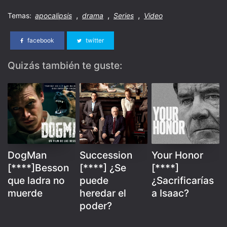
,
,
,
Temas:
apocalipsis
drama
Series
Video
facebook
twitter
Quizás también te guste:
DogMan
Succession
Your Honor
[****]Besson
[****] ¿Se
[****]
que ladra no
puede
¿Sacrificarías
muerde
heredar el
a Isaac?
poder?