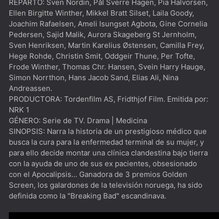
REPARTO: Sven Nordin, Pål Sverre Hagen, Pia Halvorsen,
Ellen Birgitte Winther, Mikkel Bratt Silset, Laila Goody,
Joachim Rafaelsen, Ameli Isungset Agbota, Gine Cornelia
Pedersen, Sajid Malik, Aurora Skageberg St Jernholm,
Sven Henriksen, Martin Karelius Østensen, Camilla Frey,
Hege Rohde, Christin Smit, Oddgeir Thune, Per Tofte,
Frode Winther, Thomas Chr. Hansen, Svein Harry Hauge,
Simon Norrthon, Hans Jacob Sand, Elias Ali, Nina
Andreassen.
PRODUCTORA: Tordenfilm AS, Fridthjof Film. Emitida por:
NRK 1
GÉNERO: Serie de TV. Drama | Medicina
SINOPSIS: Narra la historia de un prestigioso médico que
busca la cura para la enfermedad terminal de su mujer, y
para ello decide montar una clínica clandestina bajo tierra
con la ayuda de uno de sus ex pacientes, obsesionado
con el Apocalipsis... Ganadora de 3 premios Golden
Screen, los galardones de la televisión noruega, ha sido
definida como la "Breaking Bad" escandinava.