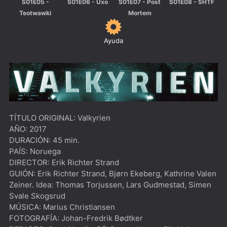
S01E05 -
S01E06 - Uxo
S01E07 - Post
S01E08 - SHTF
Teotwawki
Mortem
Ayuda
TÍTULO ORIGINAL: Valkyrien
AÑO: 2017
DURACIÓN: 45 min.
PAÍS: Noruega
DIRECTOR: Erik Richter Strand
GUIÓN: Erik Richter Strand, Bjørn Ekeberg, Kathrine Valen
Zeiner. Idea: Thomas Torjussen, Lars Gudmestad, Simen
Svale Skogsrud
MÚSICA: Marius Christiansen
FOTOGRAFÍA: Johan-Fredrik Bødtker