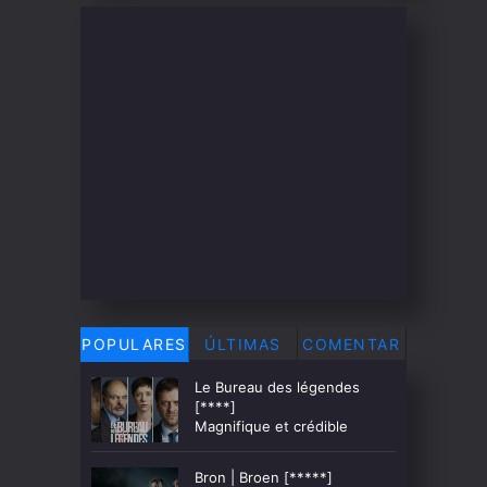
POPULARES
ÚLTIMAS
COMENTAR
Le Bureau des légendes
[****]
Magnifique et crédible
Bron | Broen [*****]