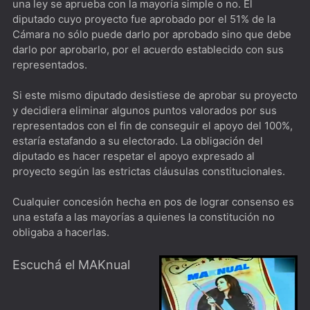
una ley se aprueba con la mayoría simple o no. El
diputado cuyo proyecto fue aprobado por el 51% de la
sobre el puente
Cámara no sólo puede darlo por aprobado sino que debe
This Is Us [****] Pasado, presente y futuro de los Big
darlo por aprobarlo, por el acuerdo establecido con sus
representados.
Three
Santa Evita [****] Jefa Espiritual de la Nación
Si este mismo diputado desistiese de aprobar su proyecto
y decidiera eliminar algunos puntos valorados por sus
representados con el fin de conseguir el apoyo del 100%,
estaría estafando a su electorado. La obligación del
diputado es hacer respetar el apoyo expresado al
proyecto según las estrictas cláusulas constitucionales.
Cualquier concesión hecha en pos de lograr consenso es
una estafa a las mayorías a quienes la constitución no
obligaba a hacerlas.
Escuchá el MAKnual