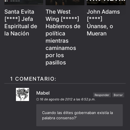
Santa Evita
The West
John Adams
[****] Jefa
Wing [*****]
[****]
Espiritual de
Hablemos de
Únanse, o
la Nación
política
Mueran
mientras
caminamos
por los
pasillos
1 COMENTARIO:
Mabel
Responder
Borrar
16 de agosto de 2012 a las 6:52 p.m.
Cuando las élites gobernaban existía la
palabra consenso?'