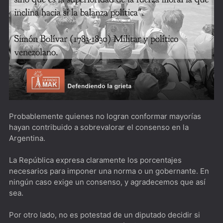
Biography: KISStory [****] Imperdible para cualquier
miembro del Kiss Army
The Peripheral [*****] De los creadores de Westworld
The Old Man [****] Quiero envejecer como Jeff Bridges
DogMan [****]Besson que ladra no muerde
Succession [****] ¿Se puede heredar el poder?
Your Honor [****] ¿Sacrificarías a Isaac?
Probablemente quienes no logran conformar mayorías
hayan contribuido a sobrevalorar el consenso en la
Star Trek: Picard [****] I'll Be Back
Argentina.
The Americans [****] En la Guerra Fría sólo hacía frío en
La República expresa claramente los porcentajes
Rusia
necesarios para imponer una norma o un gobernante. En
ningún caso exige un consenso, y agradecemos que así
Better Call Saul [****] Ningún pibe nace Walter White, ni
sea.
el Resbaladizo Jimmy
Por otro lado, no es potestad de un diputado decidir si
Bron | Broen [*****] El mejor noir escandinavo está