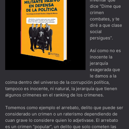
Santa Evita [****] Jefa Espiritual de la Nación
dice “Dime que
crimen
1883Donde caiga la flecha...
combates, y te
1923Yellowstone pero con Harrison Ford al frente
diré a que clase
social
Argentina, 1985 [****] Indispensable verla junto a una o
persigues”.
un testigo de la época
Así como no es
El Gerente [***] Este año te quiero ver...
inocente la
jerarquía
The Bear [***] Ambiente laboral al horno
exagerada que
The West Wing [*****] Hablemos de política mientras
le damos a la
coima dentro del universo de la corrupción política,
caminamos por los pasillos
tampoco es inocente, ni natural, la jerarquía que tienen
algunos crímenes en el ranking de los crímenes.
Dimension 404 [***] Para los nostálgicos de La
Dimensión Desconocida
Tomemos como ejemplo el arrebato, delito que puede ser
considerado un crimen o un raterismo dependiendo de
The Playlist [****] Spotify desde todo punto de vista
cuan grave lo considere quien lo adjetivase. El arrebato
es un crimen “popular”, un delito que solo cometen las
Biography: KISStory [****] Imperdible para cualquier