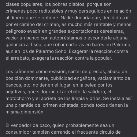
clases populares, los pobres diablos, porque son
miembro del Kiss Army
crímenes poco redituables y muy perseguidos en relación
al dinero que se obtiene. Nadie dudaría que, decidido a ir
The Peripheral [*****] De los creadores de Westworld
por el camino del crimen, es mucho más rentable y menos
The Old Man [****] Quiero envejecer como Jeff Bridges
peligroso evadir en grandes exportaciones cerealeras,
vaciar un banco con autopréstamos o esconderle alguna
DogMan [****]Besson que ladra no muerde
ganancia al fisco, que robar carteras en bares en Palermo,
aun en los de Palermo Soho. Exagerar la reacción contra
el arrebato, exagera la reacción contra la popular.
Los crímenes como evasión, cartel de precios, abuso de
posición dominante, publicidad engañosa, vaciamiento de
bancos, etc. no tienen el lugar, en la pelea por los
adjetivos, que si logran el arrebato, la salidera, el
motochorro y el apriete de los limpia vidrios. Se instala así
una pirámide del crimen achatada, donde todos tienen la
misma dimensión.
El vendedor de paco, quien probablemente sea un
consumidor también cerrando el frecuente círculo de