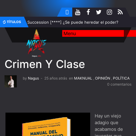
TÍTULOS
Succession [****] ¿Se puede heredar el poder?
Your Honor [****] ¿Sacrificarías a Isaac?
Star Trek: Picard [****] I'll Be Back
The Americans [****] En la Guerra Fría sólo hacía frío en
Crimen Y Clase
Rusia
Better Call Saul [****] Ningún pibe nace Walter White, ni
by
Nagus
25 años atrás
en
MAKNUAL
,
OPINIÓN
,
POLÍTICA
0 comentarios
el Resbaladizo Jimmy
Bron | Broen [*****] El mejor noir escandinavo está
sobre el puente
Hay un viejo
This Is Us [****] Pasado, presente y futuro de los Big
adagio que
acabamos de
Three
inventar que