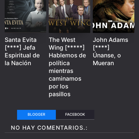
Santa Evita
The West
John Adams
[****] Jefa
Wing [*****]
[****]
Espiritual de
Hablemos de
Únanse, o
la Nación
política
Mueran
mientras
caminamos
por los
pasillos
BLOGGER
FACEBOOK
NO HAY COMENTARIOS.: